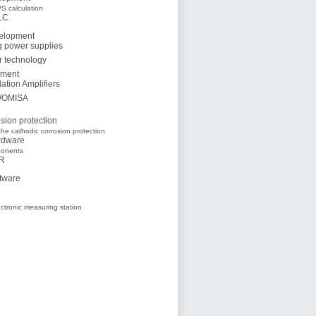
S calculation
LC
elopment
g power supplies
 technology
ment
lation Amplifiers
OMISA
sion protection
he cathodic corrosion protection
rdware
onents
R
tware
ctronic measuring station