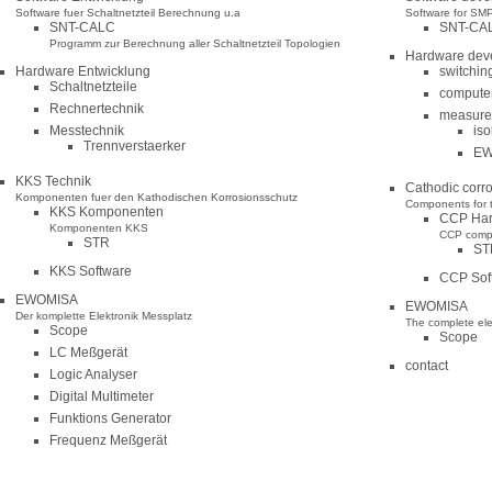
Software fuer Schaltnetzteil Berechnung u.a
Software for SMP
SNT-CALC
SNT-CA
Programm zur Berechnung aller Schaltnetzteil Topologien
Hardware dev
Hardware Entwicklung
switchin
Schaltnetzteile
computer
Rechnertechnik
measure
Messtechnik
iso
Trennverstaerker
EW
KKS Technik
Cathodic corro
Komponenten fuer den Kathodischen Korrosionsschutz
Components for t
KKS Komponenten
CCP Ha
Komponenten KKS
CCP comp
STR
ST
KKS Software
CCP Sof
EWOMISA
EWOMISA
Der komplette Elektronik Messplatz
The complete ele
Scope
Scope
LC Meßgerät
contact
Logic Analyser
Digital Multimeter
Funktions Generator
Frequenz Meßgerät