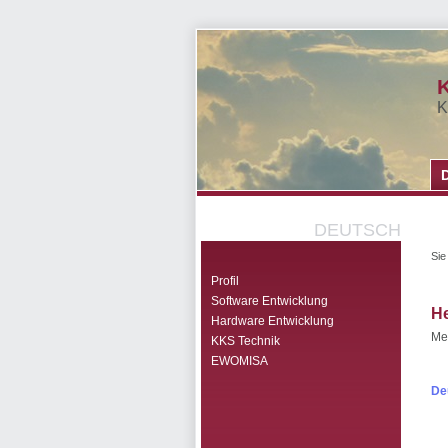
K
K
DEUTSCH
Sie
Profil
Software Entwicklung
He
Hardware Entwicklung
Me
KKS Technik
EWOMISA
De