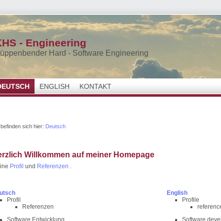
HS - Engineering
üppenbender Hard - Software Engineering
DEUTSCH
ENGLISH
KONTAKT
 befinden sich hier:
Deutsch
rzlich Willkommen auf meiner Homepage
ine
Profil
und
Referenzen
.
utsch
English
Profil
Profile
Referenzen
referenc
Software Entwicklung
Software dev